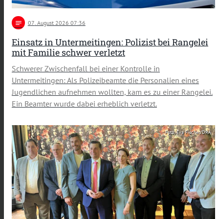
notes
07
. August 2026 07:36
Einsatz in Untermeitingen: Polizist bei Rangelei
mit Familie schwer verletzt
Schwerer Zwischenfall bei einer Kontrolle in
Untermeitingen: Als Polizeibeamte die Personalien eines
Jugendlichen aufnehmen wollten, kam es zu einer Rangelei.
Ein Beamter wurde dabei erheblich verletzt.
Foto: Eva Fischer/DRA