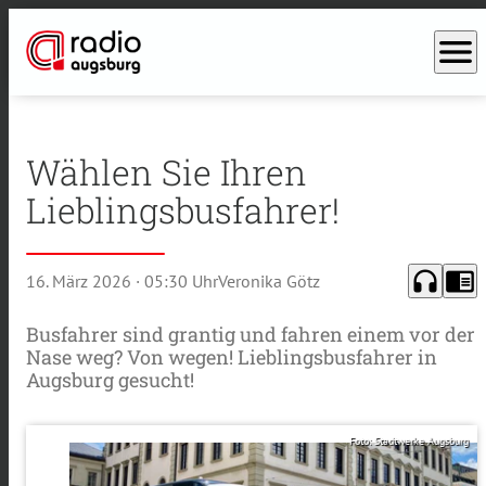
menu
Wählen Sie Ihren
Lieblingsbusfahrer!
headphones
chrome_reader_mode
16. März 2026
· 05:30 Uhr
Veronika Götz
Busfahrer sind grantig und fahren einem vor der
Nase weg? Von wegen! Lieblingsbusfahrer in
Augsburg gesucht!
Foto: Stadtwerke Augsburg