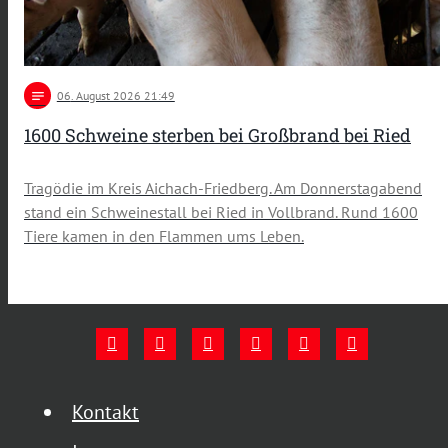
notes
06
. August 2026 21:49
1600 Schweine sterben bei Großbrand bei Ried
Tragödie im Kreis Aichach-Friedberg. Am Donnerstagabend
stand ein Schweinestall bei Ried in Vollbrand. Rund 1600
Tiere kamen in den Flammen ums Leben.
Kontakt