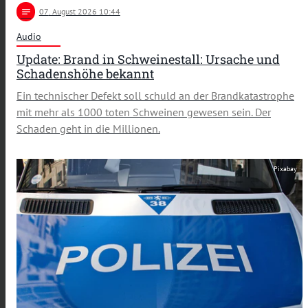
notes
07
. August 2026 10:44
Audio
Update: Brand in Schweinestall: Ursache und
Schadenshöhe bekannt
Ein technischer Defekt soll schuld an der Brandkatastrophe
mit mehr als 1000 toten Schweinen gewesen sein. Der
Schaden geht in die Millionen.
Pixabay