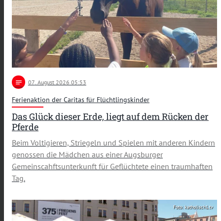
notes
07
. August 2026 05:53
Ferienaktion der Caritas für Flüchtlingskinder
Das Glück dieser Erde, liegt auf dem Rücken der
Pferde
Beim Voltigieren, Striegeln und Spielen mit anderen Kindern
genossen die Mädchen aus einer Augsburger
Gemeinscahftsunterkunft für Geflüchtete einen traumhaften
Tag.
Foto: katholisch1.tv