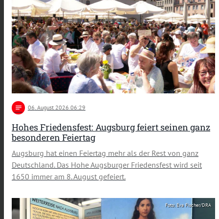
notes
06
. August 2026 06:29
Hohes Friedensfest: Augsburg feiert seinen ganz
besonderen Feiertag
Augsburg hat einen Feiertag mehr als der Rest von ganz
Deutschland. Das Hohe Augsburger Friedensfest wird seit
1650 immer am 8. August gefeiert.
Foto: Eva Fischer/DRA