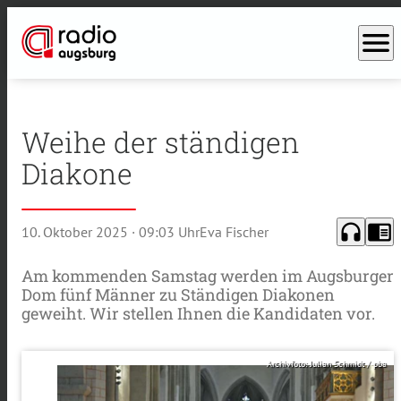
menu
Weihe der ständigen
Diakone
headphones
chrome_reader_mode
10. Oktober 2025
· 09:03 Uhr
Eva Fischer
Am kommenden Samstag werden im Augsburger
Dom fünf Männer zu Ständigen Diakonen
geweiht. Wir stellen Ihnen die Kandidaten vor.
Archivfoto: Julian Schmidt / pba