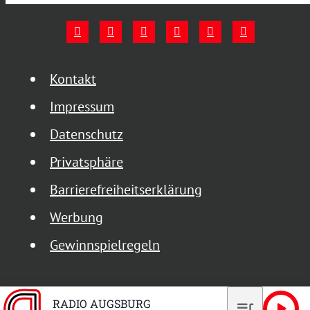
Kontakt
Impressum
Datenschutz
Privatsphäre
Barrierefreiheitserklärung
Werbung
Gewinnspielregeln
RADIO AUGSBURG
queue_music
play_arrow