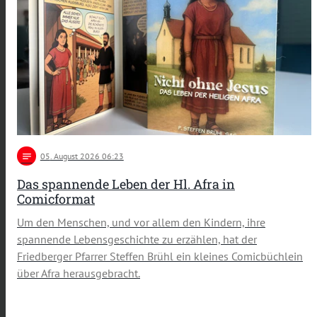
notes
05
. August 2026 06:23
Das spannende Leben der Hl. Afra in
Comicformat
Um den Menschen, und vor allem den Kindern, ihre
spannende Lebensgeschichte zu erzählen, hat der
Friedberger Pfarrer Steffen Brühl ein kleines Comicbüchlein
über Afra herausgebracht.