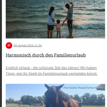
notes
09
. August 2026 11:34
Harmonisch durch den Familienurlaub
Endlich Urlaub - die schönste Zeit des Jahres! Wir haben
Tipps, wie ihr Streit im Familienurlaub vermeiden könnt.
Foto: Isabella Wlossek/Caritas Augsburg