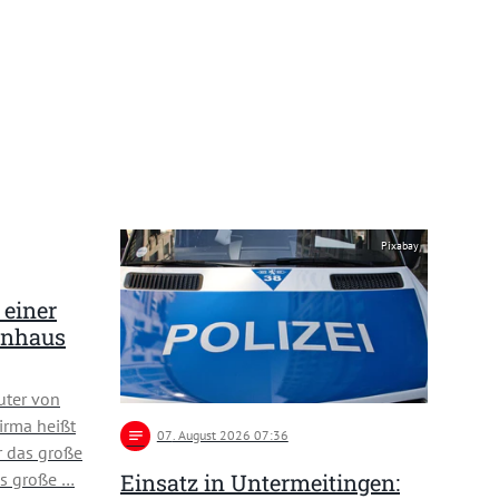
Pixabay
 einer
enhaus
ter von
Firma heißt
notes
07
. August 2026 07:36
r das große
as große …
Einsatz in Untermeitingen: