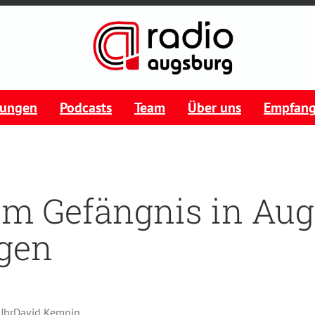
tungen
Podcasts
Team
Über uns
Empfan
im Gefängnis in Aug
gen
Uhr
David Kempin