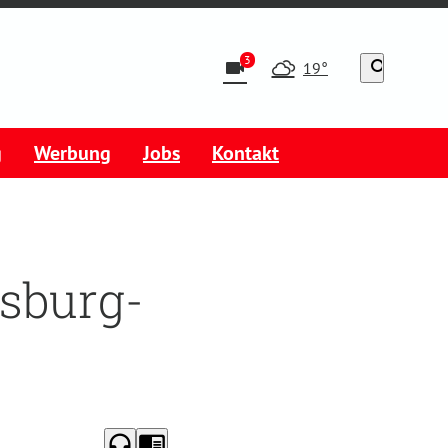
3
videocam
search
19°
g
Werbung
Jobs
Kontakt
sburg-
headphones
chrome_reader_mode