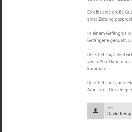
Es gibt eine große Gru
einer Zeitung gesproc
In einem Gefängnis in
Gefangene gequält. Die 
Der Chef sagt: Viellei
verstoßen. Dann müssen
kommen.
Der Chef sagt auch: Ma
Arbeit gut. Nur einige
von
person
David Kemp