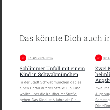
Das könnte Dich auch i
notes
02
. Juni 2026 12:26
notes
02
. 
Schlimmer Unfall mit einem
Zwei 
Kind in Schwabmünchen
heimli
Augsb
In der Stadt Schwabmünchen gab es
einen Unfall auf der Straße. Ein Kind
Zwei Män
wollte über die Kaufbeurer Straße
Augsbur
gehen. Das Kind ist 6 Jahre alt. Ein …
Samstag-
Die Männ