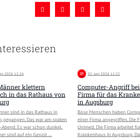
nteressieren
Juni 2026 12:24
notes
02
. Juni 2026 12:22
Männer klettern
Computer-Angriff bei
ch in das Rathaus von
Firma für das Krank
urg
in Augsburg
ner sind in das Rathaus in
Böse Menschen haben Compu
g gegangen. Das war am späten
einer Firma angegriffen. Die 
Abend. Es war schon dunkel.
Unimed. Die Firma arbeitet fü
er sind auf ein Gerüst …
Krankenhaus in Augsburg. D