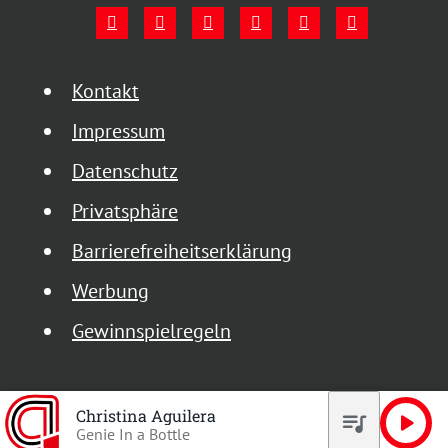
Kontakt
Impressum
Datenschutz
Privatsphäre
Barrierefreiheitserklärung
Werbung
Gewinnspielregeln
Christina Aguilera
queue_music
play_arrow
Genie In a Bottle