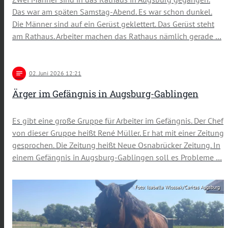
Das war am späten Samstag-Abend. Es war schon dunkel.
Die Männer sind auf ein Gerüst geklettert. Das Gerüst steht
am Rathaus. Arbeiter machen das Rathaus nämlich gerade …
notes
02
. Juni 2026 12:21
Ärger im Gefängnis in Augsburg-Gablingen
Es gibt eine große Gruppe für Arbeiter im Gefängnis. Der Chef
von dieser Gruppe heißt René Müller. Er hat mit einer Zeitung
gesprochen. Die Zeitung heißt Neue Osnabrücker Zeitung. In
einem Gefängnis in Augsburg-Gablingen soll es Probleme …
Foto: Isabella Wlossek/Caritas Augsburg