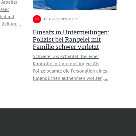
 Arbeiter
ieser
hat mit
notes
07
. August 2026 07:36
e Zeitung …
Einsatz in Untermeitingen:
Polizist bei Rangelei mit
Familie schwer verletzt
Schwerer Zwischenfall bei einer
Kontrolle in Untermeitingen: Als
Polizeibeamte die Personalien eines
Jugendlichen aufnehmen wollten, …