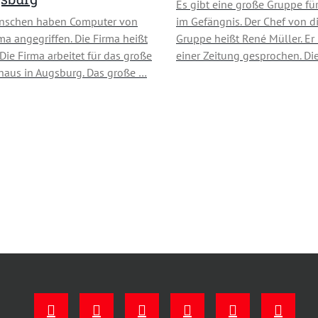
Es gibt eine große Gruppe für
nschen haben Computer von
im Gefängnis. Der Chef von d
rma angegriffen. Die Firma heißt
Gruppe heißt René Müller. Er 
Die Firma arbeitet für das große
einer Zeitung gesprochen. Di
aus in Augsburg. Das große …