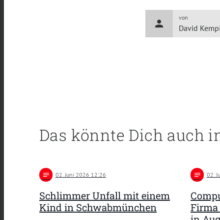
von
person
David Kemp
Das könnte Dich auch i
notes
02
. Juni 2026 12:26
notes
02
. 
Schlimmer Unfall mit einem
Comput
Kind in Schwabmünchen
Firma
in Au