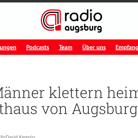
tungen
Podcasts
Team
Über uns
Empfan
änner klettern heim
thaus von Augsburg
Uhr
David Kempin