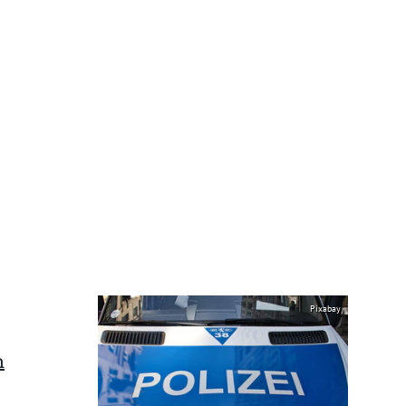
Pixabay
n