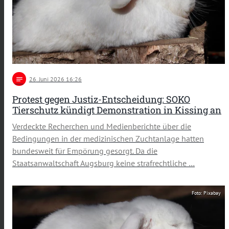
notes
26
. Juni 2026 16:26
Protest gegen Justiz-Entscheidung: SOKO
Tierschutz kündigt Demonstration in Kissing an
Verdeckte Recherchen und Medienberichte über die
Bedingungen in der medizinischen Zuchtanlage hatten
bundesweit für Empörung gesorgt. Da die
Staatsanwaltschaft Augsburg keine strafrechtliche …
Foto: Pixabay