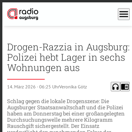
menu
Drogen-Razzia in Augsburg:
Polizei hebt Lager in sechs
Wohnungen aus
headphones
chrome_reader_mode
14. März 2026
· 06:25 Uhr
Veronika Götz
Schlag gegen die lokale Drogenszene: Die
Augsburger Staatsanwaltschaft und die Polizei
haben am Donnerstag bei einer großangelegten
Durchsuchungswelle mehrere Kilogramm
Rauschgift sichergestellt. Der Einsatz
verdeutlicht den zunehmenden Fokus der