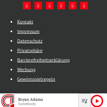
Kontakt
Impressum
Datenschutz
Privatsphäre
Barrierefreiheitserklärung
Werbung
Gewinnspielregeln
Bryan Adams
queue_music
play_arrow
Somebody