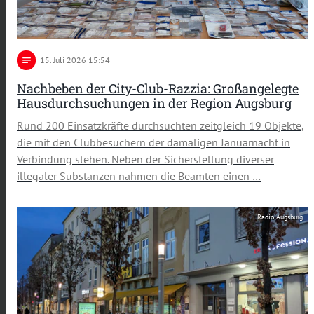
notes
15
. Juli 2026 15:54
Nachbeben der City-Club-Razzia: Großangelegte
Hausdurchsuchungen in der Region Augsburg
Rund 200 Einsatzkräfte durchsuchten zeitgleich 19 Objekte,
die mit den Clubbesuchern der damaligen Januarnacht in
Verbindung stehen. Neben der Sicherstellung diverser
illegaler Substanzen nahmen die Beamten einen …
Radio Augsburg