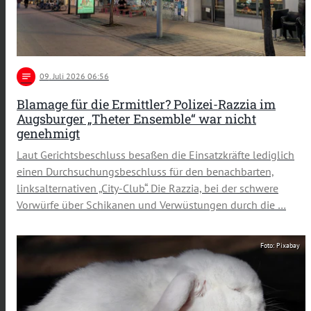
notes
09
. Juli 2026 06:56
Blamage für die Ermittler? Polizei-Razzia im
Augsburger „Theter Ensemble“ war nicht
genehmigt
Laut Gerichtsbeschluss besaßen die Einsatzkräfte lediglich
einen Durchsuchungsbeschluss für den benachbarten,
linksalternativen „City-Club“. Die Razzia, bei der schwere
Vorwürfe über Schikanen und Verwüstungen durch die …
Foto: Pixabay