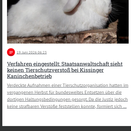
notes
19
. Juni 2026 06:23
Verfahren eingestellt: Staatsanwaltschaft sieht
keinen Tierschutzverstoß bei Kissinger
Kaninchenbetrieb
Verdeckte Aufnahmen einer Tierschutzorganisation hatten im
vergangenen Herbst für bundesweites Entsetzen über die
dortigen Haltungsbedingungen gesorgt. Da die Justiz jedoch
keine strafbaren Verstöße feststellen konnte, formiert sich …