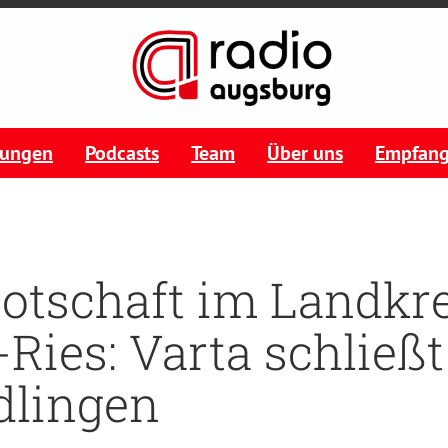
tungen
Podcasts
Team
Über uns
Empfan
otschaft im Landkre
Ries: Varta schließ
dlingen