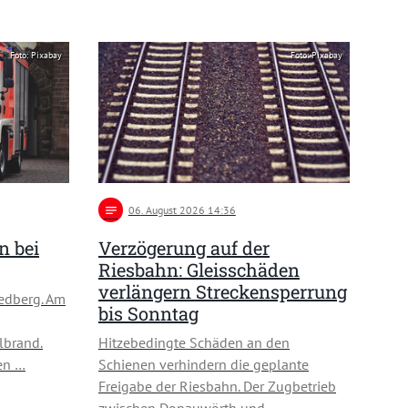
Foto: Pixabay
Foto: Pixabay
notes
06
. August 2026 14:36
n bei
Verzögerung auf der
Riesbahn: Gleisschäden
verlängern Streckensperrung
iedberg. Am
bis Sonntag
lbrand.
Hitzebedingte Schäden an den
en …
Schienen verhindern die geplante
Freigabe der Riesbahn. Der Zugbetrieb