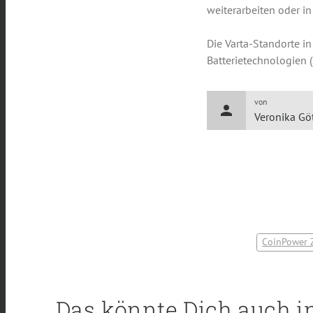
weiterarbeiten oder in
Die Varta-Standorte i
Batterietechnologien 
von
person
Veronika Gö
CoinPower Z
Das könnte Dich auch i