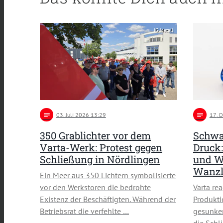
IG Metall
notes
03
. Juli 2026 13:29
notes
17
. 
350 Grablichter vor dem
Schwa
Varta-Werk: Protest gegen
Druck:
Schließung in Nördlingen
und W
Wanz
Ein Meer aus 350 Lichtern symbolisierte
vor den Werkstoren die bedrohte
Varta re
Existenz der Beschäftigten. Während der
Produkti
Betriebsrat die verfehlte …
gesunke