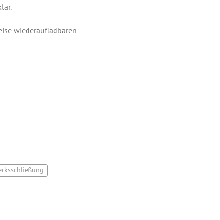
lar.
eise wiederaufladbaren
rksschließung