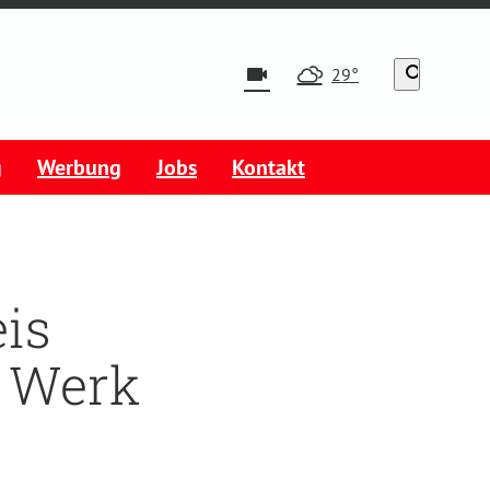
videocam
search
29°
g
Werbung
Jobs
Kontakt
is
t Werk