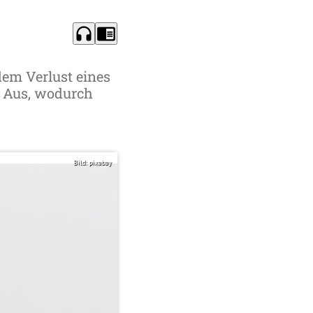
headphones
chrome_reader_mode
dem Verlust eines
n Aus, wodurch
Bild: pixabay