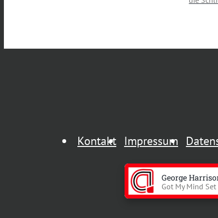
die Schl
Kontakt
Impressum
Daten
George Harriso
Got My Mind Set