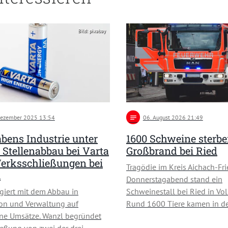
Bild: pixabay
Dezember 2025 13:54
notes
06
. August 2026 21:49
bens Industrie unter
1600 Schweine sterbe
 Stellenabbau bei Varta
Großbrand bei Ried
erksschließungen bei
Tragödie im Kreis Aichach-Fr
l
Donnerstagabend stand ein
agiert mit dem Abbau in
Schweinestall bei Ried in Vol
on und Verwaltung auf
Rund 1600 Tiere kamen in d
ne Umsätze. Wanzl begründet