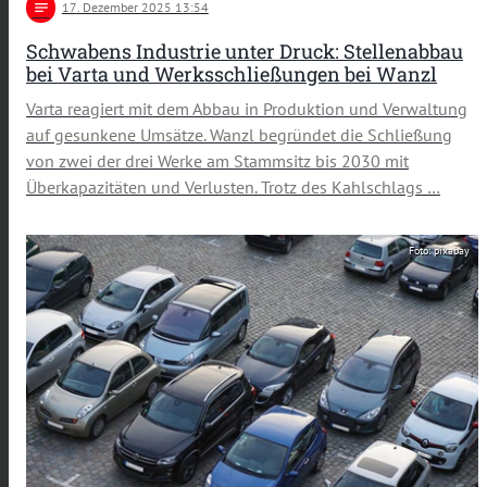
notes
17
. Dezember 2025 13:54
Schwabens Industrie unter Druck: Stellenabbau
bei Varta und Werksschließungen bei Wanzl
Varta reagiert mit dem Abbau in Produktion und Verwaltung
auf gesunkene Umsätze. Wanzl begründet die Schließung
von zwei der drei Werke am Stammsitz bis 2030 mit
Überkapazitäten und Verlusten. Trotz des Kahlschlags …
Foto: pixabay