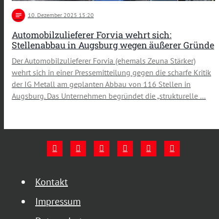
notes
10
. Dezember 2025 15:20
Automobilzulieferer Forvia wehrt sich:
Stellenabbau in Augsburg wegen äußerer Gründe
Der Automobilzulieferer Forvia (ehemals Zeuna Stärker)
wehrt sich in einer Pressemitteilung gegen die scharfe Kritik
der IG Metall am geplanten Abbau von 116 Stellen in
Augsburg. Das Unternehmen begründet die „strukturelle …
Kontakt
Impressum