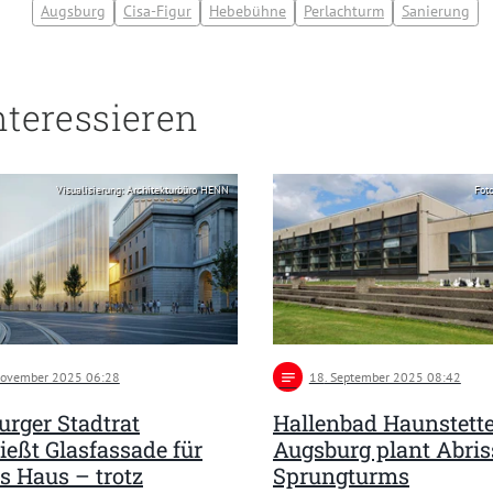
Augsburg
Cisa-Figur
Hebebühne
Perlachturm
Sanierung
nteressieren
Visualisierung: Architekturbüro HENN
Foto
November 2025 06:28
notes
18
. September 2025 08:42
rger Stadtrat
Hallenbad Haunstette
ießt Glasfassade für
Augsburg plant Abris
s Haus – trotz
Sprungturms