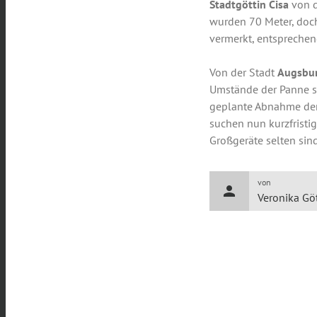
Stadtgöttin Cisa
von d
wurden 70 Meter, doch
vermerkt, entsprechen
Von der Stadt
Augsbu
Umstände der Panne si
geplante Abnahme de
suchen nun kurzfristi
Großgeräte selten sind
von
person
Veronika Gö