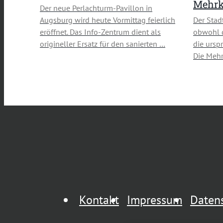
Mehrk
Der neue Perlachturm-Pavillon in
Augsburg wird heute Vormittag feierlich
Der Stad
eröffnet. Das Info-Zentrum dient als
obwohl d
origineller Ersatz für den sanierten …
die ursp
Die Mehr
Kontakt
Impressum
Daten