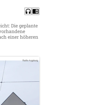
headphones
chrome_reader_mode
icht: Die geplante
 vorhandene
ach einer höheren
Radio Augsburg