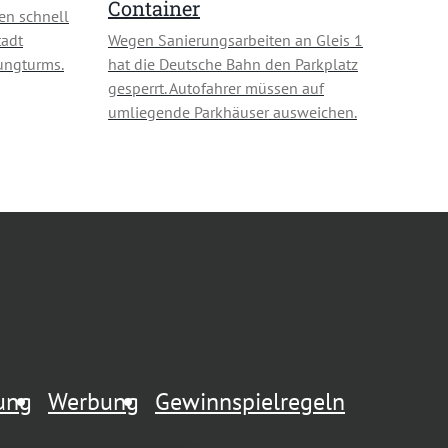
Container
en schnell
tadt
Wegen Sanierungsarbeiten an Gleis 1
ungturms.
hat die Deutsche Bahn den Parkplatz
gesperrt. Autofahrer müssen auf
umliegende Parkhäuser ausweichen.
rung
Werbung
Gewinnspielregeln