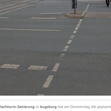
rlachturm-Sanierung
in
Augsburg
hat am Donnerstag die geplant