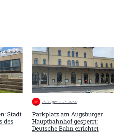
: Stadt Augsburg
notes
25
. August 2025 06:34
n: Stadt
Parkplatz am Augsburger
s des
Hauptbahnhof gesperrt:
Deutsche Bahn errichtet