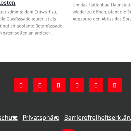
osten
Um das Hallenbad Haunstett
trat stimmte dem Entwurf zu,
wieder zu öffnen, plant die S
ie Glasfassade teurer ist als
Augsburg den Abriss des Spr
rünglich geplante Betonfassade.
kosten sollen an anderer …
schutz
Privatsphäre
Barrierefreiheitserklä