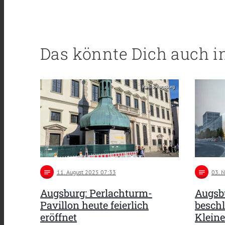
Das könnte Dich auch i
Radio Augsburg
notes
11
. August 2025 07:33
notes
03
. 
Augsburg: Perlachturm-
Augsbu
Pavillon heute feierlich
beschl
eröffnet
Kleine