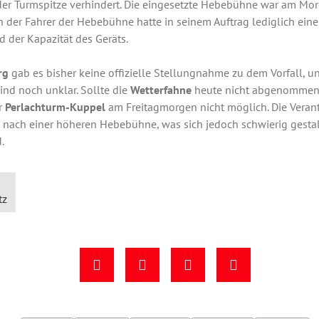
er Turmspitze verhindert. Die eingesetzte Hebebühne war am Morg
 der Fahrer der Hebebühne hatte in seinem Auftrag lediglich ei
d der Kapazität des Geräts.
rg
gab es bisher keine offizielle Stellungnahme zu dem Vorfall, 
nd noch unklar. Sollte die
Wetterfahne
heute nicht abgenommen 
r
Perlachturm-Kuppel
am Freitagmorgen nicht möglich. Die Verant
g nach einer höheren Hebebühne, was sich jedoch schwierig gestalt
.
tz