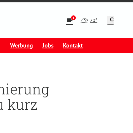
1
videocam
search
20°
g
Werbung
Jobs
Kontakt
nierung
u kurz