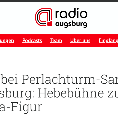
tungen
Podcasts
Team
Über uns
Empfan
bei Perlachturm-Sa
sburg: Hebebühne z
sa-Figur