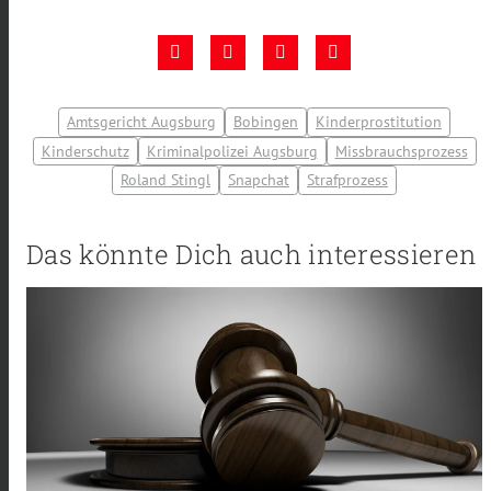
Amtsgericht Augsburg
Bobingen
Kinderprostitution
Kinderschutz
Kriminalpolizei Augsburg
Missbrauchsprozess
Roland Stingl
Snapchat
Strafprozess
Das könnte Dich auch interessieren