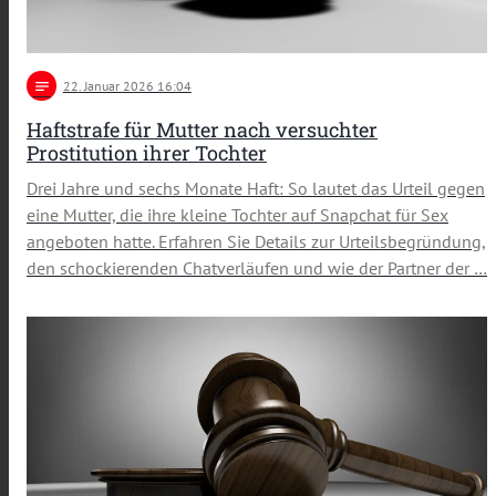
notes
22
. Januar 2026 16:04
Haftstrafe für Mutter nach versuchter
Prostitution ihrer Tochter
Drei Jahre und sechs Monate Haft: So lautet das Urteil gegen
eine Mutter, die ihre kleine Tochter auf Snapchat für Sex
angeboten hatte. Erfahren Sie Details zur Urteilsbegründung,
den schockierenden Chatverläufen und wie der Partner der …