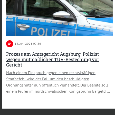
notes
15
. Juni 2026 07:56
Prozess am Amtsgericht Augsburg: Polizist
wegen mutmaßlicher TÜV-Bestechung vor
Gericht
Nach einem Einspruch gegen einen rechtskräftigen
Strafbefehl wird der Fall um den beschuldigten
Ordnungshüter nun öffentlich verhandelt. Der Beamte soll
einem Prüfer im nordschwäbischen Königsbrunn Bargeld …