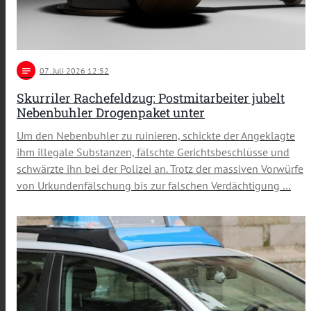
notes
07
. Juli 2026 12:52
Skurriler Rachefeldzug: Postmitarbeiter jubelt
Nebenbuhler Drogenpaket unter
Um den Nebenbuhler zu ruinieren, schickte der Angeklagte
ihm illegale Substanzen, fälschte Gerichtsbeschlüsse und
schwärzte ihn bei der Polizei an. Trotz der massiven Vorwürfe
von Urkundenfälschung bis zur falschen Verdächtigung …