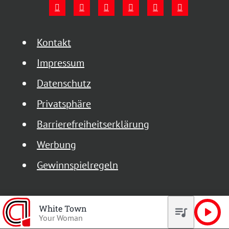
Kontakt
Impressum
Datenschutz
Privatsphäre
Barrierefreiheitserklärung
Werbung
Gewinnspielregeln
White Town
queue_music
play_arrow
Your Woman