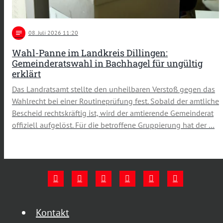
notes
08
. Juli 2026 11:20
Wahl-Panne im Landkreis Dillingen:
Gemeinderatswahl in Bachhagel für ungültig
erklärt
Das Landratsamt stellte den unheilbaren Verstoß gegen das
Wahlrecht bei einer Routineprüfung fest. Sobald der amtliche
Bescheid rechtskräftig ist, wird der amtierende Gemeinderat
offiziell aufgelöst. Für die betroffene Gruppierung hat der …
Kontakt