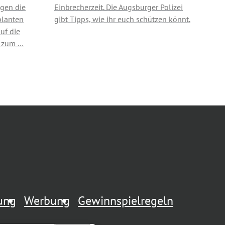
gen die
Einbrecherzeit. Die Augsburger Polizei
planten
gibt Tipps, wie ihr euch schützen könnt.
uf die
n zum …
rung
Werbung
Gewinnspielregeln