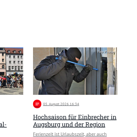
Foto: Pixabay
notes
05
. August 2026 16:34
Hochsaison für Einbrecher in
al-
Augsburg und der Region
Ferienzeit ist Urlaubszeit, aber auch