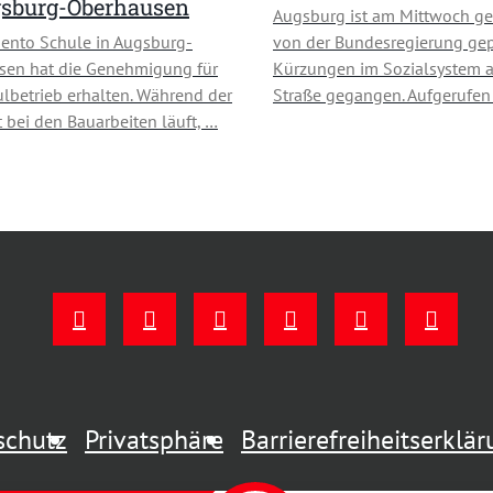
gsburg-Oberhausen
Augsburg ist am Mittwoch ge
ento Schule in Augsburg-
von der Bundesregierung ge
sen hat die Genehmigung für
Kürzungen im Sozialsystem a
lbetrieb erhalten. Während der
Straße gegangen. Aufgerufe
 bei den Bauarbeiten läuft, …
schutz
Privatsphäre
Barrierefreiheitserklä