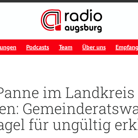
tungen
Podcasts
Team
Über uns
Empfan
Panne im Landkreis
gen: Gemeinderatswa
gel für ungültig erk