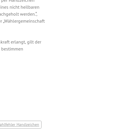
n per Handzeichen
nes nicht heilbaren
chgeholt werden.“,
er „Wählergemeinschaft
aft erlangt, gilt der
in bestimmen
ahlfehler Handzeichen