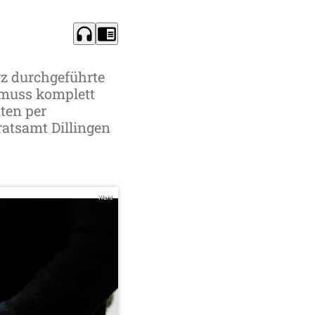
headphones
chrome_reader_mode
z durchgeführte
 muss komplett
ten per
ratsamt Dillingen
Wahl