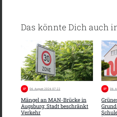
Das könnte Dich auch i
Foto: Pixabay
notes
06
. August 2026 07:22
notes
06
. 
Mängel an MAN-Brücke in
Grünes
Augsburg: Stadt beschränkt
Grund
Verkehr
Schule