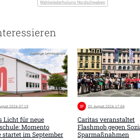
Wahlwiederholung Nordschwaben
nteressieren
Augsburger Lehmbaugruppe
August 2026 07:19
notes
05
. August 2026 17:04
 Licht für neue
Caritas veranstaltet
schule: Momento
Flashmob gegen Sozi
 startet im September
Sparmaßnahmen