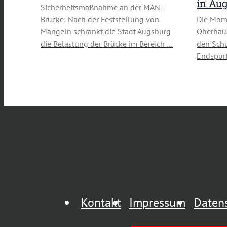
in Au
Sicherheitsmaßnahme an der MAN-
Brücke: Nach der Feststellung von
Die Mom
Mängeln schränkt die Stadt Augsburg
Oberhau
die Belastung der Brücke im Bereich …
den Schu
Endspurt
Kontakt
Impressum
Daten