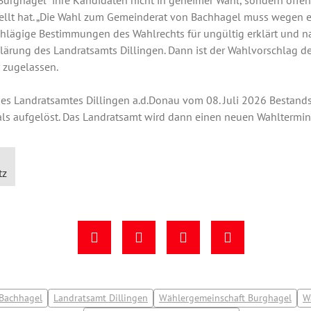
urghagel“ ihre Kandidaten nicht in geheimer Wahl, sondern offe
llt hat. „Die Wahl zum Gemeinderat von Bachhagel muss wegen ei
hlägige Bestimmungen des Wahlrechts für ungültig erklärt und na
klärung des Landratsamts Dillingen. Dann ist der Wahlvorschlag d
 zugelassen.
es Landratsamtes Dillingen a.d.Donau vom 08. Juli 2026 Bestandskr
 als aufgelöst. Das Landratsamt wird dann einen neuen Wahlterm
tz
Bachhagel
Landratsamt Dillingen
Wählergemeinschaft Burghagel
W