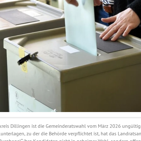
reis Dillingen ist die Gemeinderatswahl vom März 2026 ungültig.
terlagen, zu der die Behörde verpflichtet ist, hat das Landratsamt