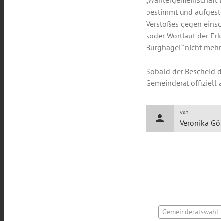
„Wählergemeinschaft B
bestimmt und aufgeste
Verstoßes gegen einsc
soder Wortlaut der Er
Burghagel“ nicht mehr
Sobald der Bescheid d
Gemeinderat offiziell
von
person
Veronika Gö
Gemeinderatswahl 