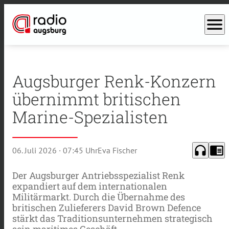
menu
Augsburger Renk-Konzern
übernimmt britischen
Marine-Spezialisten
headphones
chrome_reader_mode
06. Juli 2026
· 07:45 Uhr
Eva Fischer
Der Augsburger Antriebsspezialist Renk
expandiert auf dem internationalen
Militärmarkt. Durch die Übernahme des
britischen Zulieferers David Brown Defence
stärkt das Traditionsunternehmen strategisch
sein maritimes Geschäft.