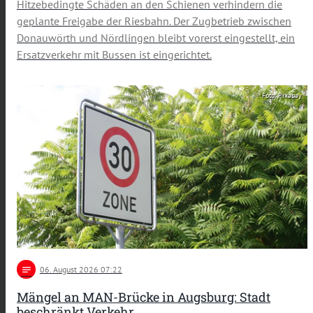
Hitzebedingte Schäden an den Schienen verhindern die
geplante Freigabe der Riesbahn. Der Zugbetrieb zwischen
Donauwörth und Nördlingen bleibt vorerst eingestellt, ein
Ersatzverkehr mit Bussen ist eingerichtet.
Foto: Pixabay
notes
06
. August 2026 07:22
Mängel an MAN-Brücke in Augsburg: Stadt
beschränkt Verkehr