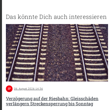
Das könnte Dich auch interessieren
Foto: Pixabay
notes
06
. August 2026 14:36
Verzögerung auf der Riesbahn: Gleisschäden
verlängern Streckensperrung bis Sonntag