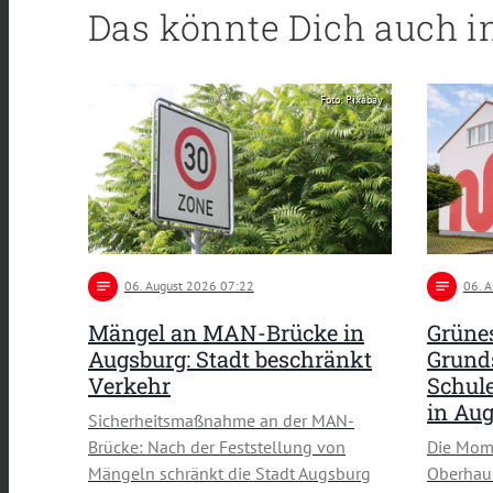
Das könnte Dich auch i
Foto: Pixabay
notes
06
. August 2026 07:22
notes
06
. 
Mängel an MAN-Brücke in
Grünes
Augsburg: Stadt beschränkt
Grund
Verkehr
Schule
in Au
Sicherheitsmaßnahme an der MAN-
Brücke: Nach der Feststellung von
Die Mom
Mängeln schränkt die Stadt Augsburg
Oberhau