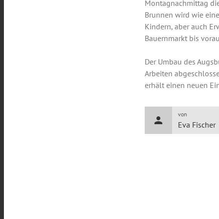
Montagnachmittag die
Brunnen wird wie eine
Kindern, aber auch Er
Bauernmarkt bis vorau
Der Umbau des Augsbu
Arbeiten abgeschlosse
erhält einen neuen Ei
von
person
Eva Fischer