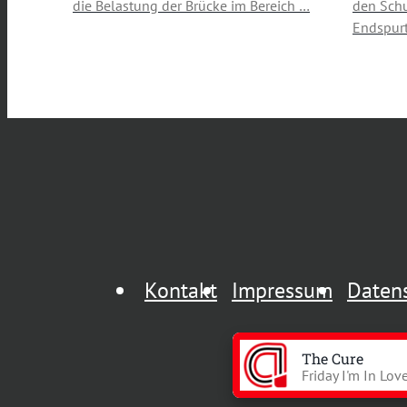
die Belastung der Brücke im Bereich …
den Schu
Endspurt
Kontakt
Impressum
Daten
The Cure
Friday I'm In Lov