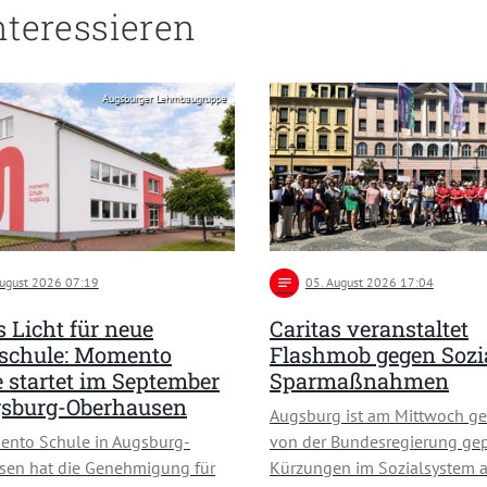
nteressieren
Augsburger Lehmbaugruppe
August 2026 07:19
notes
05
. August 2026 17:04
 Licht für neue
Caritas veranstaltet
schule: Momento
Flashmob gegen Sozi
 startet im September
Sparmaßnahmen
gsburg-Oberhausen
Augsburg ist am Mittwoch ge
ento Schule in Augsburg-
von der Bundesregierung ge
sen hat die Genehmigung für
Kürzungen im Sozialsystem a