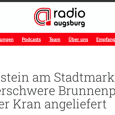
tungen
Podcasts
Team
Über uns
Empfan
stein am Stadtmarkt
rschwere Brunnenp
er Kran angeliefert