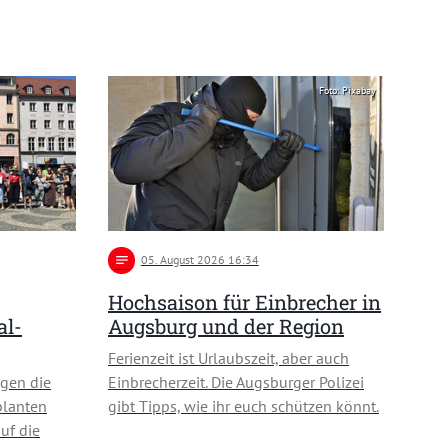
Foto: Pixabay
notes
05
. August 2026 16:34
Hochsaison für Einbrecher in
al-
Augsburg und der Region
Ferienzeit ist Urlaubszeit, aber auch
gen die
Einbrecherzeit. Die Augsburger Polizei
planten
gibt Tipps, wie ihr euch schützen könnt.
uf die