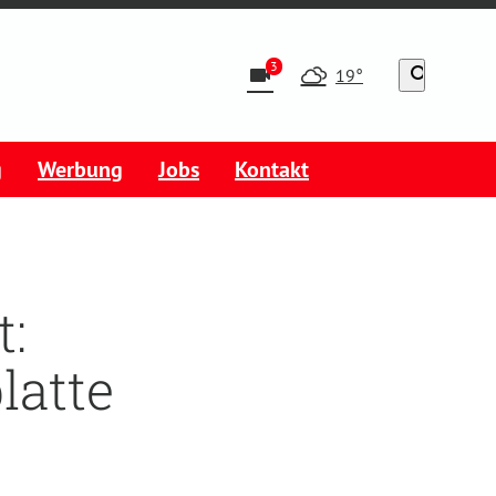
3
videocam
search
19°
g
Werbung
Jobs
Kontakt
:
latte